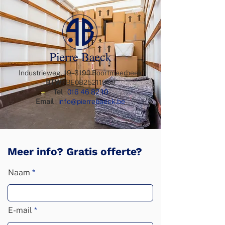
Industrieweg, 19 - 3190 Boortmeerbeek
BTW
: BE0825211959
Tel
:
016 46 82 10
Email
:
info@pierrebaeck.be
Meer info? Gratis offerte?
Naam
E-mail